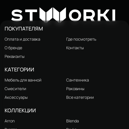
Смеситель для ванны с душем
Душевая стойка STWORKI
STWORKI Малунг S11100BG
Малунг S11170BG матовый
5 433 ₽
19 741 ₽
W
7 620 ₽
23 090 ₽
ST
ORKI
матовый черный, глянцевое
чёрный, глянцевое золото
золото, латунь, современный
ПОКУПАТЕЛЯМ
Оплата и доставка
Где посмотреть
О бренде
Контакты
Реквизиты
КАТЕГОРИИ
Мебель для ванной
Сантехника
Смесители
Раковины
Аксессуары
Все категории
КОЛЛЕКЦИИ
Arron
Blenda