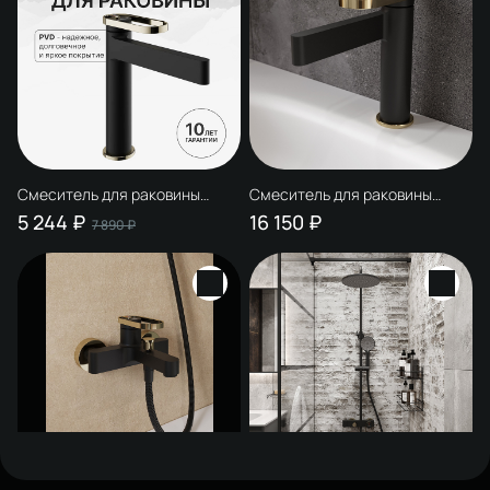
Смеситель для раковины
Смеситель для раковины
STWORKI Малунг S11020BG
STWORKI Малунг S11010BG
5 244 ₽
16 150 ₽
7 890 ₽
матовый черный, глянцевое
матовый черный, глянцевое
золото
золото