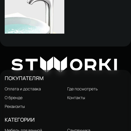
Смеситель для раковины
STWORKI Мальмё 32359-
6 736 ₽
W
ST
ORKI
147/1BG-IG11
ПОКУПАТЕЛЯМ
Оплата и доставка
Где посмотреть
О бренде
Контакты
Реквизиты
КАТЕГОРИИ
Мебель для ванной
Сантехника