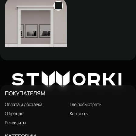
Зеркало STWORKI
Хельсингборг 80 белое,
13 946 ₽
W
ST
ORKI
квадратное, в стиле прованс,
матовое
ПОКУПАТЕЛЯМ
Оплата и доставка
Где посмотреть
О бренде
Контакты
Реквизиты