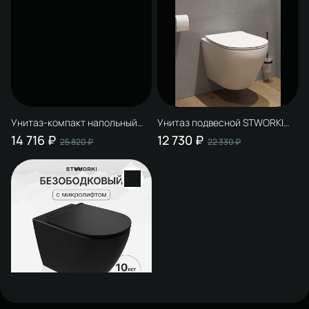
Унитаз-компакт напольный
Унитаз подвесной STWORKI
STWORKI Готланд S13400WH с
Готланд S13401WH
14 716 ₽
12 730 ₽
25 820 ₽
22 330 ₽
микролифтом, безободковый,
безободковый, с
белый
микролифтом, глянцевый
белый, антивсплеск