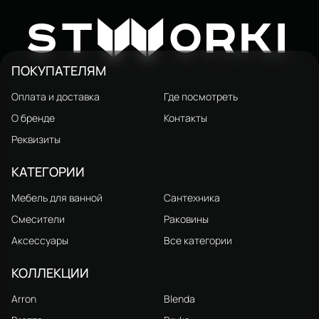
Унитаз подвесной STWORKI
Готланд S13401BK
14 241 ₽
W
21 410 ₽
ST
ORKI
безободковый, с
микролифтом, глянцевый
черный, антивсплеск
ПОКУПАТЕЛЯМ
Оплата и доставка
Где посмотреть
О бренде
Контакты
Реквизиты
КАТЕГОРИИ
Мебель для ванной
Сантехника
Смесители
Раковины
Аксессуары
Все категории
КОЛЛЕКЦИИ
Arron
Blenda