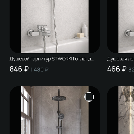
Душевой гарнитур STWORKI Готланд
Душевая ле
S13195UCR хром
S13255UCR 
846 ₽
466 ₽
1 480 ₽
8