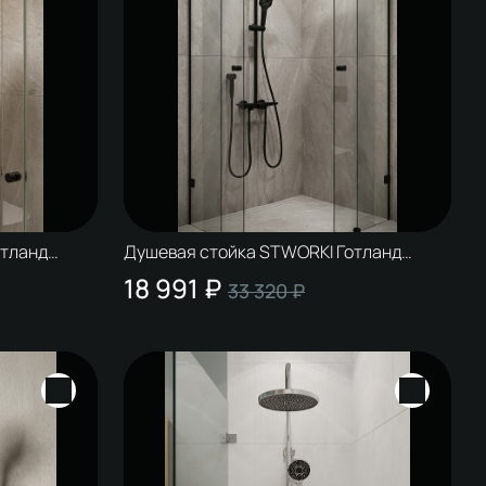
отланд
Душевая стойка STWORKI Готланд
S13185BK матовая черная
18 991 ₽
33 320 ₽