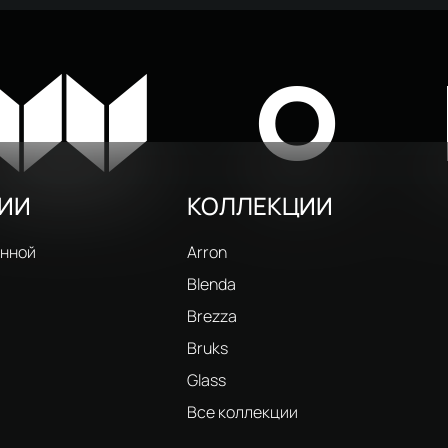
ойка STWORKI Готланд
ром
W
O
РИИ
КОЛЛЕКЦИИ
анной
Arron
Blenda
Brezza
Bruks
Glass
и
Все коллекции