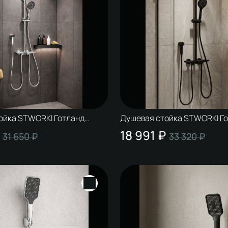
ойка STWORKI Готланд
Душевая стойка STWORKI Г
ром
S13180BK матовая черная
18 991 ₽
31 650 ₽
33 320 ₽