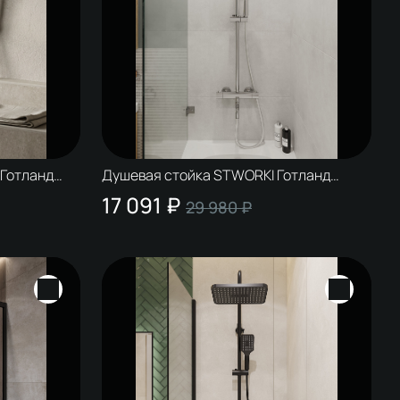
 Готланд
Душевая стойка STWORKI Готланд
S13170CR хром
17 091 ₽
29 980 ₽