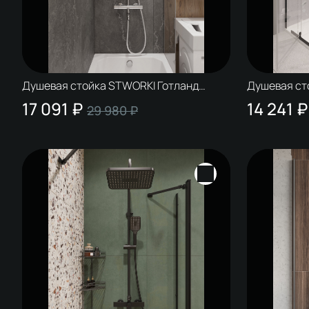
Душевая стойка STWORKI Готланд
Душевая ст
S13175CR хром
S13160BK м
17 091 ₽
14 241 ₽
29 980 ₽