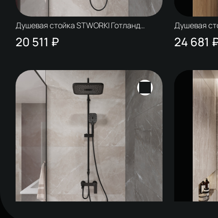
Душевая стойка STWORKI Готланд
Душевая ст
W1H303-MB черная матовая
W1H303-BG 
20 511 ₽
24 681 