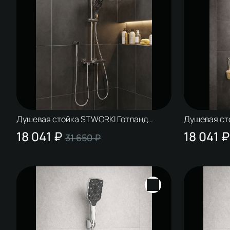
Душевая стойка STWORKI Готланд
Душевая ст
S13185CR хром
S13180CR х
18 041 ₽
18 041 ₽
31 650 ₽