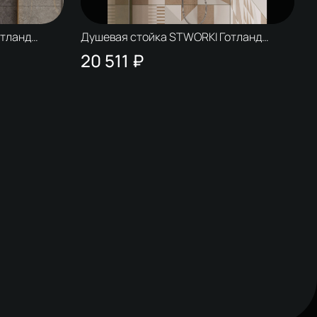
отланд
Душевая стойка STWORKI Готланд
W1H303-C хром
20 511 ₽