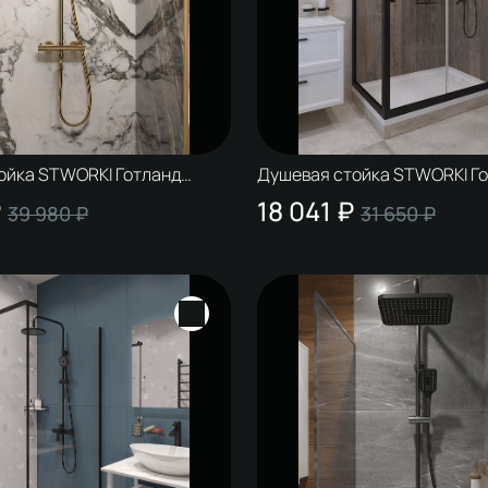
ойка STWORKI Готланд
Душевая стойка STWORKI Г
олото
S13170BK матовая черная
₽
18 041 ₽
39 980 ₽
31 650 ₽