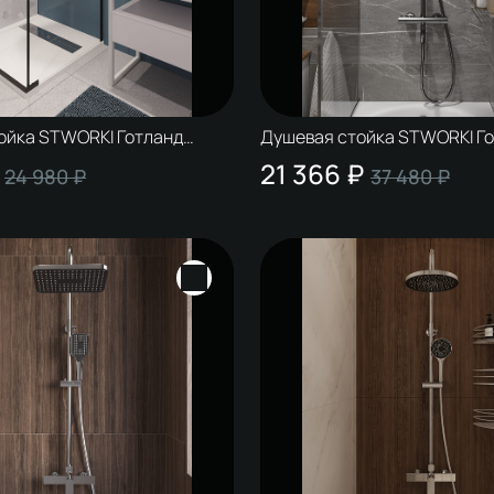
ойка STWORKI Готланд
Душевая стойка STWORKI Г
атовая черная
S13175GB вороненая сталь
21 366 ₽
24 980 ₽
37 480 ₽