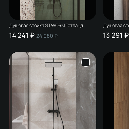
Душевая стойка STWORKI Готланд
Душевая ст
S13165BK матовая черная
S13165CR х
14 241 ₽
13 291 ₽
24 980 ₽