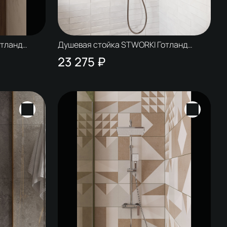
отланд
Душевая стойка STWORKI Готланд
W1H303-Grey воронёная сталь
23 275 ₽