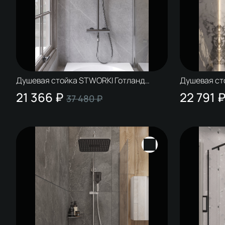
Душевая стойка STWORKI Готланд
Душевая ст
S13170GB вороненая сталь
S13170GM з
21 366 ₽
22 791 
37 480 ₽