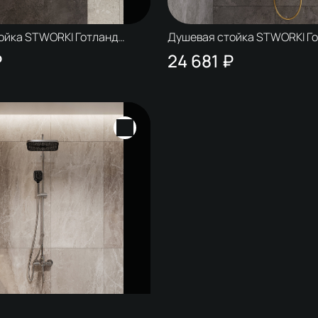
ойка STWORKI Готланд
Душевая стойка STWORKI Г
матовое золото
W1H303-G золото глянец
₽
24 681 ₽