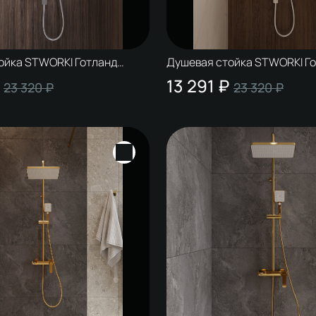
ойка STWORKI Готланд
Душевая стойка STWORKI Г
ром
S13160CR хром
13 291 ₽
23 320 ₽
23 320 ₽