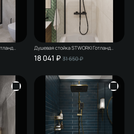
отланд
Душевая стойка STWORKI Готланд
S13175BK матовая черная
18 041 ₽
31 650 ₽