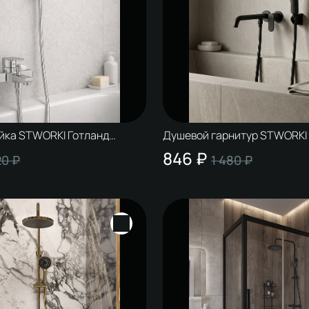
йка STWORKI Готланд
Душевой гарнитур STWORKI
хром
S13195BK матовый черный
846 ₽
20 ₽
1 480 ₽