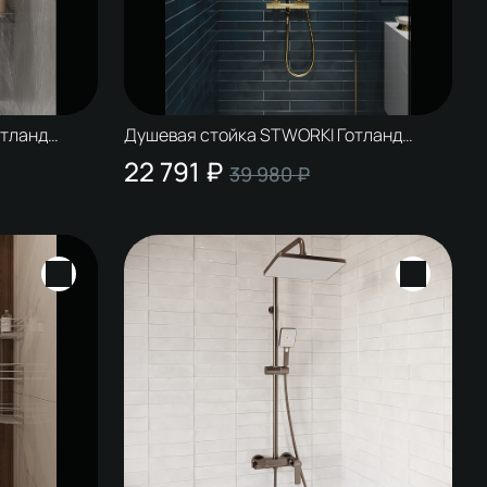
отланд
Душевая стойка STWORKI Готланд
S13175GM золото
22 791 ₽
39 980 ₽