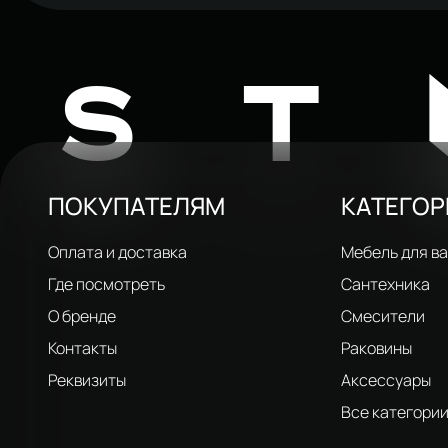
Душевая стойка STWORKI Готланд
Душевая ст
WH625-MB черная матовая
WH625-C х
7 059 ₽
7 059 ₽
ST
ПОКУПАТЕЛЯМ
КАТЕГО
Оплата и доставка
Мебель для в
Где посмотреть
Сантехника
О бренде
Смесители
Контакты
Раковины
Реквизиты
Аксессуары
Все категори