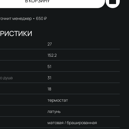
В КОРЗИНУ
точнит менеджер
650 ₽
ЕРИСТИКИ
27
152.2
51
о душа
31
18
термостат
латунь
матовая / брашированная