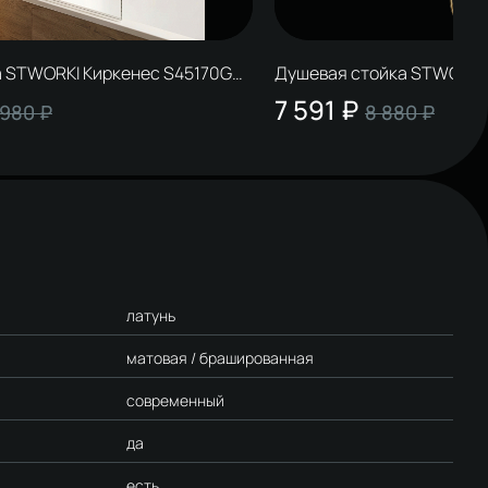
а STWORKI Киркенес S45170GB
Душевая стойка STWORKI
ь
матовое золото
7 591 ₽
 980 ₽
8 880 ₽
латунь
матовая / брашированная
современный
да
есть