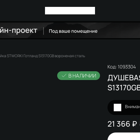
йка STWORKI Готланд S13170GB вороненая сталь
Код:
1093304
В НАЛИЧИИ
ДУШЕВА
S13170G
Вниман
21 366 ₽