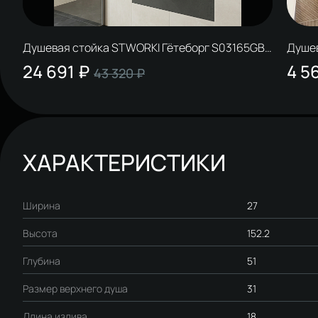
Душевая стойка STWORKI Гётеборг S03165GB
Душе
вороненая сталь
MB че
24 691 ₽
4 5
43 320 ₽
ХАРАКТЕРИСТИКИ
Ширина
27
Высота
152.2
Глубина
51
Размер верхнего душа
31
Длина излива
18