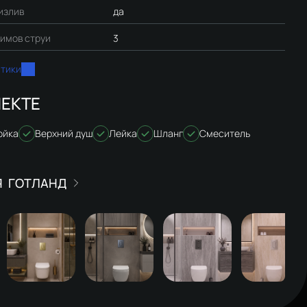
излив
да
имов струи
3
стики
ЕКТЕ
ойка
Верхний душ
Лейка
Шланг
Смеситель
ГОТЛАНД