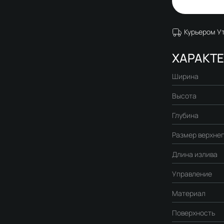
Курьером У
ХАРАКТ
Ширина
Высота
Глубина
Размер верхнег
Длина излива
Управление
Материал
Поверхность