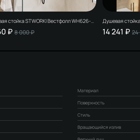
вая стойка STWORKI Вестфолл WH626-
Душевая стойк
рная матовая
вороненая стал
60 ₽
14 241 ₽
8 000 ₽
24
Материал
Поверхность
Стиль
Вращающийся излив
Верхний душ