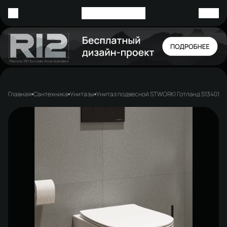
Главная
Сантехника
Унитазы
Унитаз подвесной STWORKI Готланд S13401W