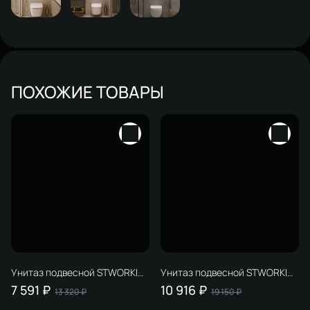
ПОХОЖИЕ ТОВАРЫ
Унитаз подвесной STWORKI
Унитаз подвесной STWORKI
Кронборг S28401WH
Левангер S07401WH
7 591 ₽
10 916 ₽
13 320 ₽
19 150 ₽
безободковый, с
безободковый, смыв Торнадо,
микролифтом, белый
с микролифтом, антивсплеск