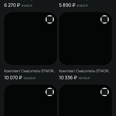
STWORKI Аулум S06010BG
STWORKI Аулум S06010CR
6 270 ₽
5 890 ₽
9 400 ₽
8 900 ₽
матовый черный, матовое
хром
золото
Комплект Смеситель STWORKI
Комплект Смеситель STWORKI
Аулум S06020BG + Сифон SD-
Аулум S06020BG + Сифон SD-
10 070 ₽
10 336 ₽
16 240 ₽
16 710 ₽
001GM + Донный клапан SW-
001BK + Донный клапан SW-
001GM
001BK