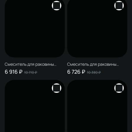
Смеситель для раковины
Смеситель для раковины
STWORKI Аулум S06020BG
STWORKI Аулум S06020BG
6 916 ₽
6 726 ₽
10 710 ₽
10 380 ₽
матовый черный, матовое
матовый черный, матовое
золото + донный клапан SD-
золото + донный клапан SD-
001GM матовое золото
001BK матовый черный