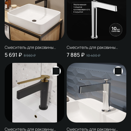
Смеситель для раковины
Смеситель для раковины
STWORKI Аулум S06020BG
STWORKI Аулум S06020CR
5 691 ₽
7 885 ₽
8 560 ₽
10 400 ₽
матовый черный, матовое
хром
золото
Смеситель для раковины
Смеситель для раковины