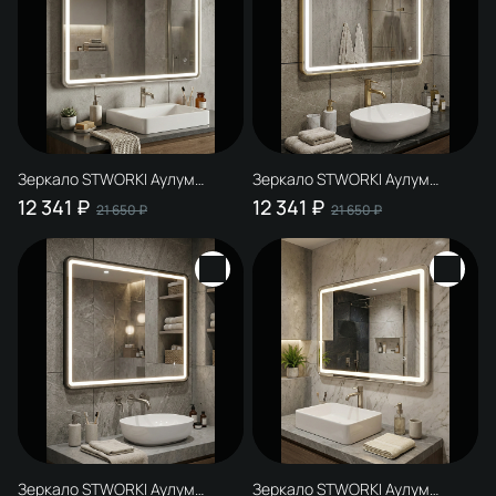
Зеркало STWORKI Аулум
Зеркало STWORKI Аулум
100x80, 3 цвета подсветки, с
100x80, 3 цвета подсветки, с
12 341 ₽
12 341 ₽
21 650 ₽
21 650 ₽
подогревом, реверсивное,
подогревом, реверсивное,
сталь, сатин
матовое золото
Зеркало STWORKI Аулум
Зеркало STWORKI Аулум