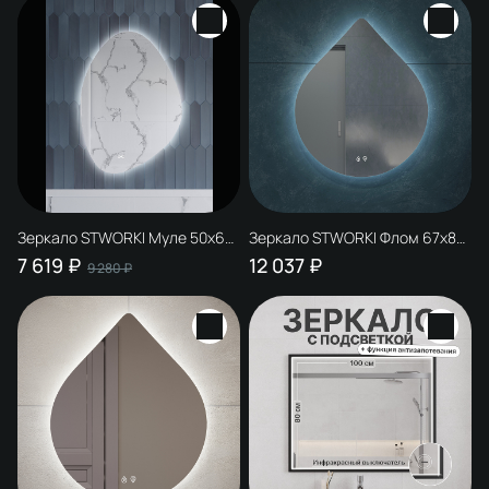
влагозащитное, сенсорное
Зеркало STWORKI Муле 50x60
Зеркало STWORKI Флом 67x80
c подсветкой, с подогревом, с
см, c подсветкой в ванную, с
7 619 ₽
12 037 ₽
9 280 ₽
регулировкой яркости,
подогревом, с регулировкой
влагозащитное, сенсорное
яркости подсветки,
влагозащитное, сенсорное