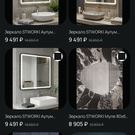
Зеркало STWORKI Аулум
Зеркало STWORKI Аулум
80x80, 3 цвета подсветки, с
80x80, 3 цвета подсветки, с
9 491 ₽
9 491 ₽
16 650 ₽
16 650 ₽
подогревом, реверсивное,
подогревом, реверсивное,
сталь, сатин
матовое золото
Зеркало STWORKI Аулум
Зеркало STWORKI Муле 80x65
80x80, 3 цвета подсветки, с
см, c подсветкой в ванную, с
9 491 ₽
8 905 ₽
16 650 ₽
10 830 ₽
подогревом, реверсивное,
подогревом, с регулировкой
матовое черное
яркости подсветки,