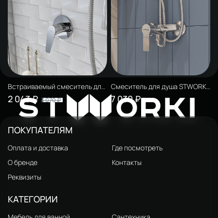
Встраиваемый смеситель для
Смеситель для душа STWORKI
душа и ванны STWORKI Дублин
Хельсинки HFHS20000
2 043 ₽
7 030 ₽
W
3 070 ₽
ST
ORKI
HFDB75000 C ВНУТРЕННЕЙ
глянцевый хром, латунь
ЧАСТЬЮ, хром, встроенный,
однорычажный, латунь
ПОКУПАТЕЛЯМ
Оплата и доставка
Где посмотреть
О бренде
Контакты
Реквизиты
КАТЕГОРИИ
Мебель для ванной
Сантехника