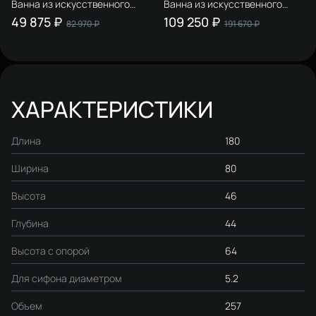
Ванна из искусственного
Ванна из искусственного
камня STWORKI Олланд
камня STWORKI Берген 180x80
49 875 ₽
109 250 ₽
82 970 ₽
191 670 ₽
170x70 см, пристенная, белая,
см, отдельностоящая, белая,
на ножках
овальная
ХАРАКТЕРИСТИКИ
Длина
180
Ширина
80
Высота
46
Глубина
44
Высота с опорой
64
Для сифона диаметром
5.2
Объем
257