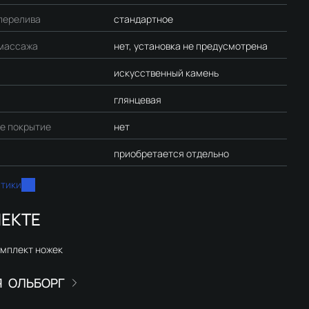
перелива
стандартное
массажа
нет, установка не предусмотрена
искусственный камень
глянцевая
е покрытие
нет
приобретается отдельно
стики
ЕКТЕ
омплект ножек
ОЛЬБОРГ