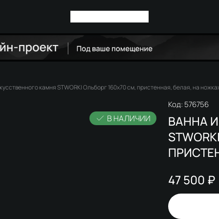
скусственного камня STWORKI Ольборг 160x70 см, пристенная, белая, на ножка
Код:
576756
В НАЛИЧИИ
ВАННА 
STWORKI
ПРИСТЕН
47 500 ₽