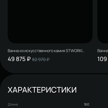
Ванна из искусственного камня STWORKI
Ванна
Олланд 170x70 см, пристенная, белая, на
Берге
49 875 ₽
109
82 970 ₽
ножках
оваль
ХАРАКТЕРИСТИКИ
Длина
160