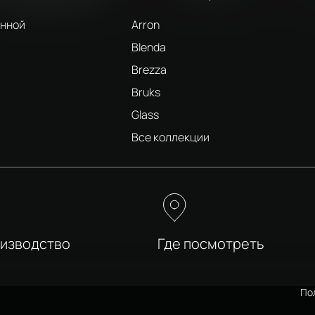
анной
Arron
Blenda
Brezza
Bruks
Glass
и
Все коллекции
оизводство
Где посмотреть
По