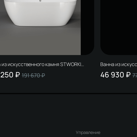
 из искусственного камня STWORKI
Ванна из искус
н 180x80 см, отдельностоящая, белая,
Ольборг 170x80 
 250 ₽
46 930 ₽
191 670 ₽
7
ная
ножках
Управление