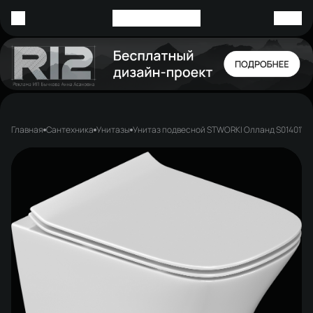
Главная
Сантехника
Унитазы
Унитаз подвесной STWORKI Олланд S01401W