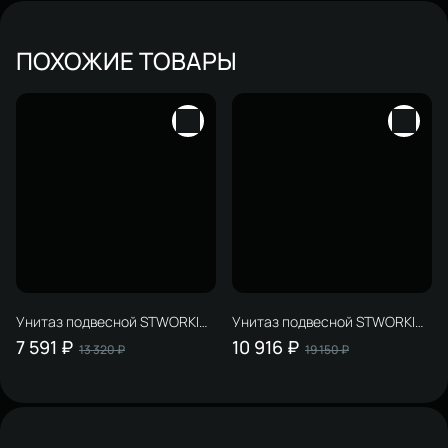
ПОХОЖИЕ ТОВАРЫ
Унитаз подвесной STWORKI
Унитаз подвесной STWORKI
Кронборг S28401WH
Левангер S07401WH
7 591 ₽
10 916 ₽
13 320 ₽
19 150 ₽
безободковый, с
безободковый, смыв Торнадо,
микролифтом, белый
с микролифтом, антивсплеск