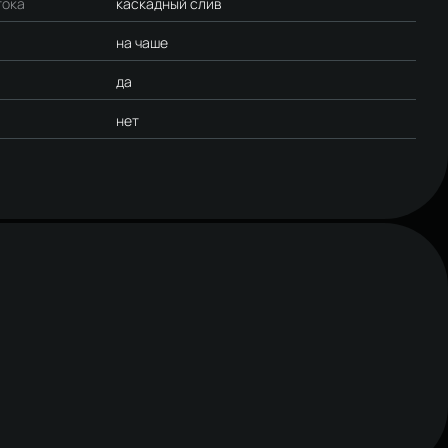
тока
каскадный слив
на чаше
да
нет