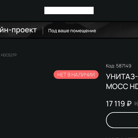
с HDC527P
Код:
587149
НЕТ В НАЛИЧИИ
УНИТАЗ
МОСС H
17 119 ₽
1