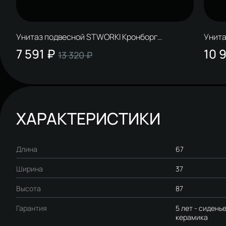
Унитаз подвесной STWORKI Кронборг
Унита
S28401WH безободковый, с микролифтом,
S0740
7 591 ₽
10 
13 320 ₽
белый
микро
ХАРАКТЕРИСТИКИ
Длина
67
Ширина
37
Высота
87
Гарантия
5 лет - сиденье 
керамика