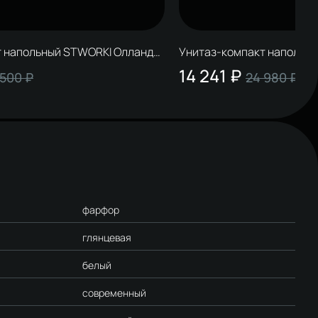
т напольный STWORKI Олланд
Унитаз-компакт напольн
ролифтом, безободковый,
Вестфолл S08400WH с ми
14 241 ₽
 500 ₽
24 980 ₽
безободковый, белый
фарфор
глянцевая
белый
современный