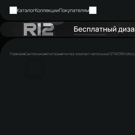
Каталог
Коллекции
Покупателям
Главная
Сантехника
Унитазы
Унитаз-компакт напольный STWORKI Мос