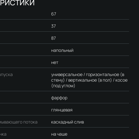
ЕРИСТИКИ
67
37
87
напольный
нет
ыпуска
универсальное / горизонтальное (в
стену) / вертикальное (в пол) / косое
(под углом)
фарфор
глянцевая
мывающего потока
каскадный слив
чка
на чаше