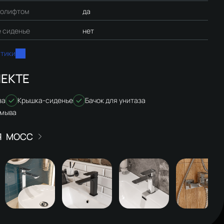
ролифтом
да
 сиденье
нет
стики
ЕКТЕ
за
Крышка-сиденье
Бачок для унитаза
смыва
МОСС