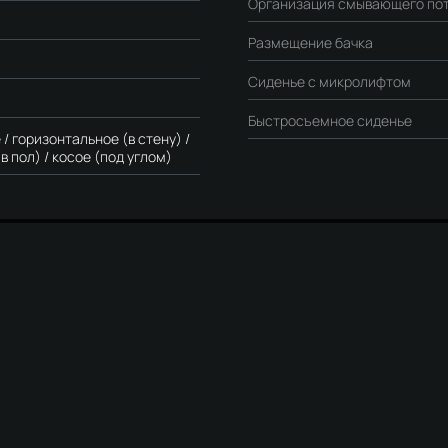
Организация смывающего по
Размещение бачка
Сиденье с микролифтом
Быстросъемное сиденье
/ горизонтальное (в стену) /
в пол) / косое (под углом)