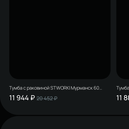
Тумба с раковиной STWORKI Мурманск 60
Тумба
(FR2) подвесная, антрацит
(FR2)
11 944 ₽
11 8
20 452 ₽