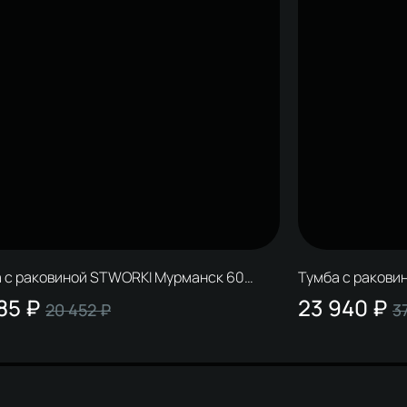
 с раковиной STWORKI Мурманск 60
Тумба с ракови
 подвесная, белая, антрацит
рустикальный
85 ₽
23 940 ₽
20 452 ₽
3