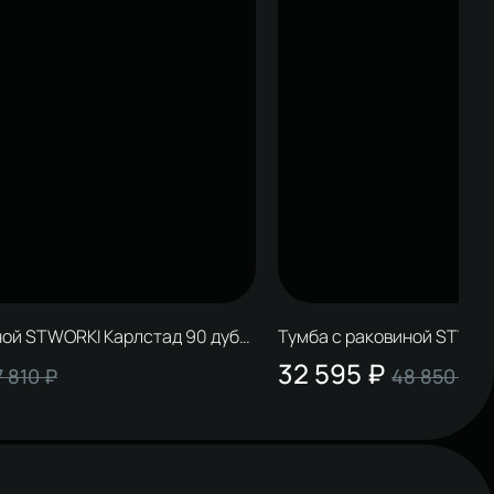
ной STWORKI Карлстад 90 дуб
Тумба с раковиной STWOR
антрацит, раковина Молд
32 595 ₽
7 810 ₽
48 850 ₽