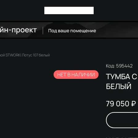
ной STWORKI Лотус 107 белый
Код:
595442
НЕТ В НАЛИЧИИ
ТУМБА С
БЕЛЫЙ
79 050 ₽