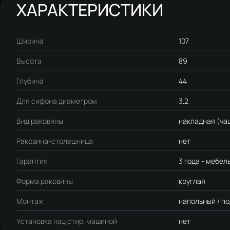
ХАРАКТЕРИСТИКИ
Ширина
107
Высота
89
Глубина
44
Для сифона диаметром
3.2
Вид раковины
накладная (ча
Раковина-столешница
нет
Гарантия
3 года - мебель
Форма раковины
круглая
Монтаж
напольный / п
Установка над стир. машиной
нет