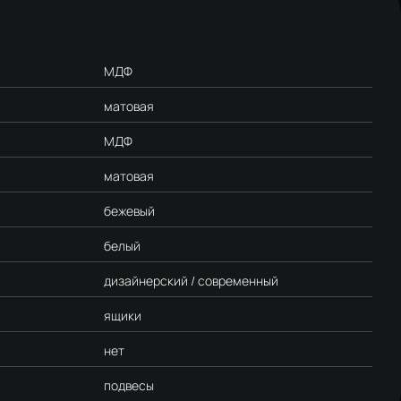
МДФ
матовая
МДФ
матовая
бежевый
белый
дизайнерский / современный
ящики
нет
подвесы