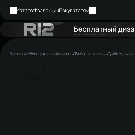
Каталог
Коллекции
Покупателям
Главная
Мебель для ванной комнаты
Тумбы с раковиной
Тумба с ракови