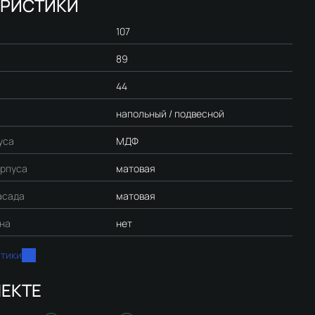
ЕРИСТИКИ
107
89
44
напольный / подвесной
уса
МДФ
орпуса
матовая
асада
матовая
ина
нет
стики
ЕКТЕ