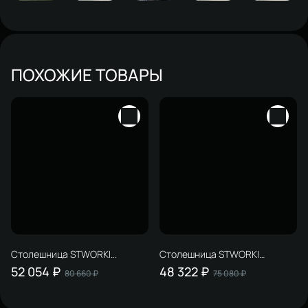
ПОХОЖИЕ ТОВАРЫ
Столешница STWORKI
Столешница STWORKI
Ольборг 120 дуб карпентер, с
Ольборг 80 французский дуб,
52 054 ₽
48 322 ₽
80 660 ₽
75 080 ₽
раковиной STWORKI Ольборг
с раковиной STWORKI Душа 1
S20410WH
211282 50, с тумбой 80