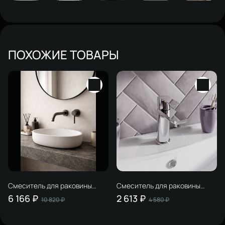
ПОХОЖИЕ ТОВАРЫ
Смеситель для раковины
Смеситель для раковины
STWORKI Эстерсунд
STWORKI Хельсинки
6 166 ₽
2 613 ₽
10 820 ₽
4 580 ₽
S31040GB С ВНУТРЕННЕЙ
HFHS02100 хром
ЧАСТЬЮ, вороненая сталь