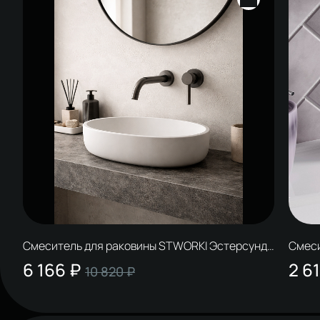
Смеситель для раковины STWORKI Эстерсунд
Смеси
S31040GB С ВНУТРЕННЕЙ ЧАСТЬЮ, вороненая
HFHS
6 166 ₽
2 6
10 820 ₽
сталь