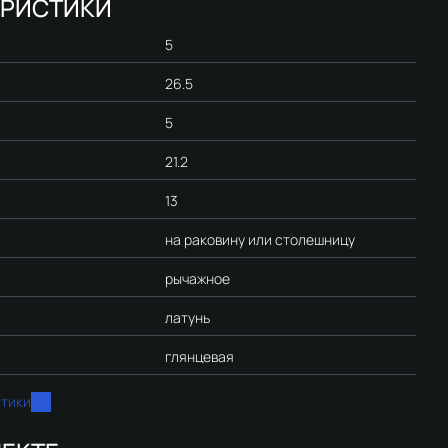
ЕРИСТИКИ
5
26.5
5
21.2
13
на раковину или столешницу
рычажное
латунь
глянцевая
стики