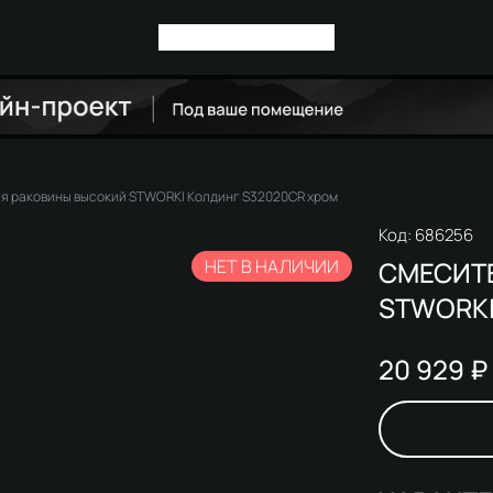
я раковины высокий STWORKI Колдинг S32020CR хром
Код:
686256
НЕТ В НАЛИЧИИ
СМЕСИТ
STWORKI
20 929 ₽