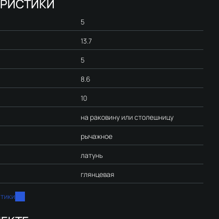
ЕРИСТИКИ
5
13.7
5
8.6
10
на раковину или столешницу
рычажное
латунь
глянцевая
стики