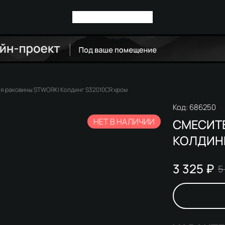
я раковины STWORKI Колдинг S32010CR хром
Код:
686250
НЕТ В НАЛИЧИИ
СМЕСИТ
КОЛДИНГ
3 325 ₽
5