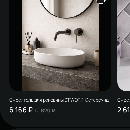
Смеситель для раковины STWORKI Эстерсунд
Смеси
S31040GB С ВНУТРЕННЕЙ ЧАСТЬЮ, вороненая
HFHS
6 166 ₽
2 6
10 820 ₽
сталь