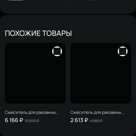
ПОХОЖИЕ ТОВАРЫ
Смеситель для раковины
Смеситель для раковины
STWORKI Эстерсунд
STWORKI Хельсинки
6 166 ₽
2 613 ₽
10 820 ₽
4 580 ₽
S31040GB С ВНУТРЕННЕЙ
HFHS02100 хром
ЧАСТЬЮ, вороненая сталь