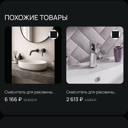
ПОХОЖИЕ ТОВАРЫ
Смеситель для раковины
Смеситель для раковины
STWORKI Эстерсунд
STWORKI Хельсинки
6 166 ₽
2 613 ₽
10 820 ₽
4 580 ₽
S31040GB С ВНУТРЕННЕЙ
HFHS02100 хром
ЧАСТЬЮ, вороненая сталь