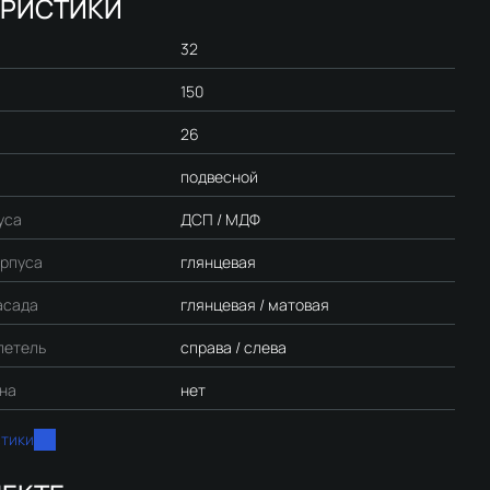
ЕРИСТИКИ
32
150
26
подвесной
уса
ДСП / МДФ
орпуса
глянцевая
асада
глянцевая / матовая
петель
справа / слева
ина
нет
стики