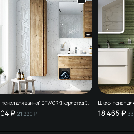
пенал для ванной STWORKI Карлстад 30
Шкаф-пенал для
устикальный
белый
004 ₽
18 465 ₽
21 220 ₽
33