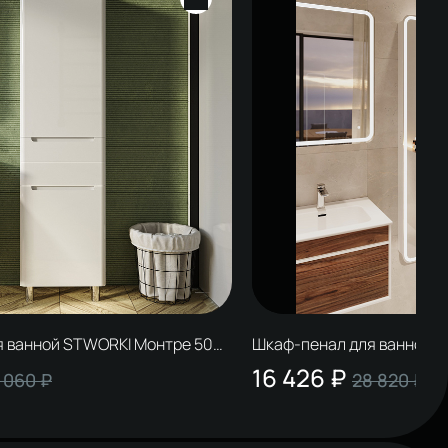
 ванной STWORKI Монтре 50
Шкаф-пенал для ванной с
Ольборг 40 подвесной, бе
16 426 ₽
 060 ₽
28 820 ₽