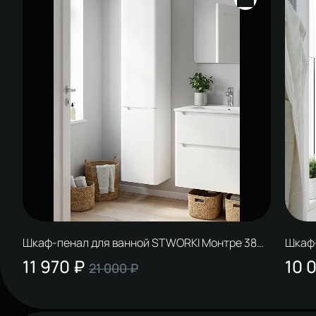
Шкаф-пенал для ванной STWORKI Монтре 38
Шкаф-
подвесной, белый
дуб р
11 970 ₽
10 
21 000 ₽