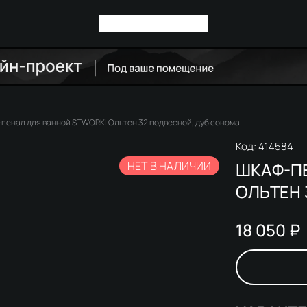
пенал для ванной STWORKI Ольтен 32 подвесной, дуб сонома
Код:
414584
НЕТ В НАЛИЧИИ
ШКАФ-П
ОЛЬТЕН 
18 050 ₽