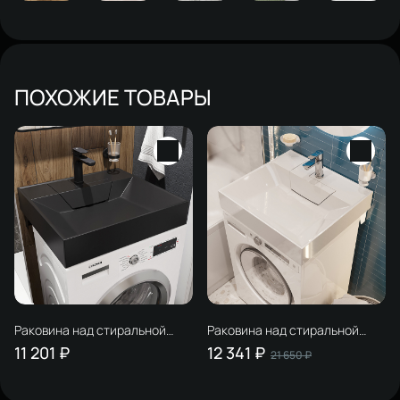
ПОХОЖИЕ ТОВАРЫ
Раковина над стиральной
Раковина над стиральной
машиной STWORKI Дублин
машиной STWORKI Дублин
11 201 ₽
12 341 ₽
21 650 ₽
60x55 матовая черная,
60x55 глянцевая белая,
квадратная, литьевой
квадратная, литьевой
мрамор, с комплектом
мрамор, с комплектом