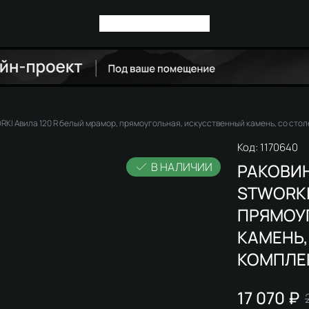
KI Авила 120 R белый мрамор, прямоугольная, искусственный камень, со сто
Код:
1170640
В НАЛИЧИИ
РАКОВИ
STWORKI
ПРЯМОУ
КАМЕНЬ,
КОМПЛЕ
17 070 ₽