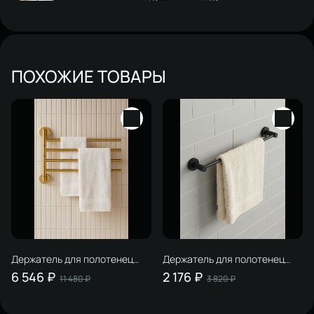
ПОХОЖИЕ ТОВАРЫ
Держатель для полотенец
Держатель для полотенец
STWORKI Киркенес S45361GM
STWORKI Дублин S41365BK
6 546 ₽
2 176 ₽
11 480 ₽
3 820 ₽
матовое золото
матовый черный