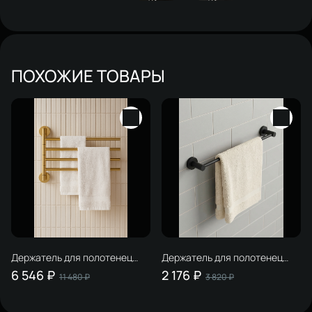
ПОХОЖИЕ ТОВАРЫ
Держатель для полотенец
Держатель для полотенец
STWORKI Киркенес S45361GM
STWORKI Дублин S41365BK
6 546 ₽
2 176 ₽
11 480 ₽
3 820 ₽
матовое золото
матовый черный