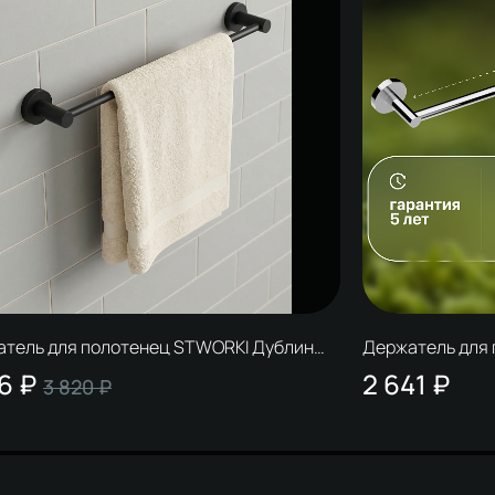
тель для полотенец STWORKI Дублин
Держатель для
5BK матовый черный
HADB346400 х
6 ₽
2 641 ₽
3 820 ₽