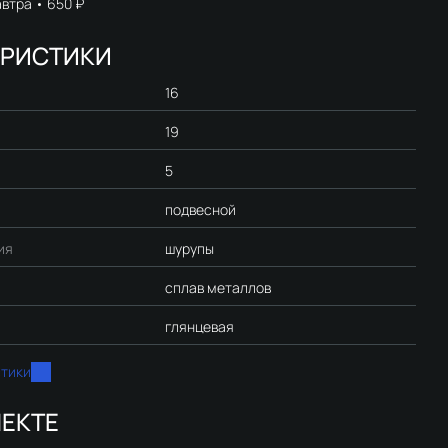
автра
650 ₽
ЕРИСТИКИ
16
19
5
подвесной
ия
шурупы
сплав металлов
глянцевая
стики
ЕКТЕ