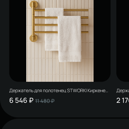
Держатель для полотенец STWORKI Киркенес
Держа
S45361GM матовое золото
S4136
6 546 ₽
2 17
11 480 ₽