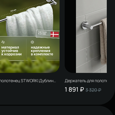
 полотенец STWORKI Дублин
Держатель для полотене
ром
S41365CR глянцевый хро
1 891 ₽
3 320 ₽