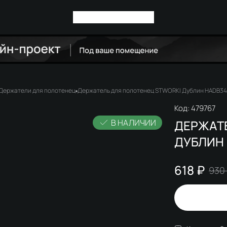
Держатели для полотенец
Держатель для полотенец STWORKI Дублин HADB344
Код:
479767
В НАЛИЧИИ
ДЕРЖАТ
ДУБЛИН 
618 ₽
930