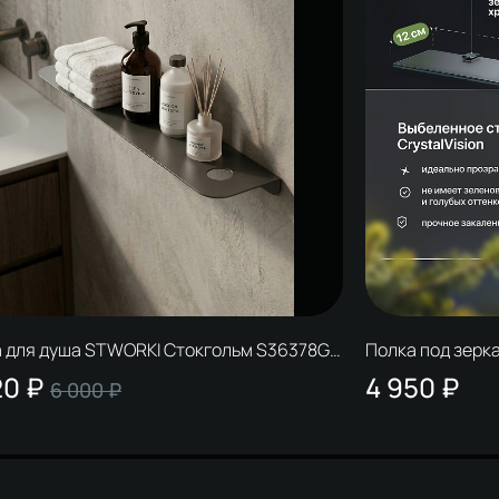
 для душа STWORKI Стокгольм S36378GB
Полка под зерк
, вороненая сталь
70 см, полкоде
20 ₽
4 950 ₽
6 000 ₽