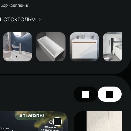
абор креплений
СТОКГОЛЬМ