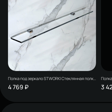
Полка под зеркало STWORKI Стеклянная полка
Полка
60 см, полкодержатели хром
45 см
4 769 ₽
3 4