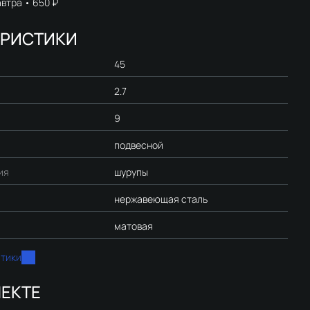
автра
650 ₽
ЕРИСТИКИ
45
2.7
9
подвесной
ия
шурупы
нержавеющая сталь
матовая
стики
ЕКТЕ