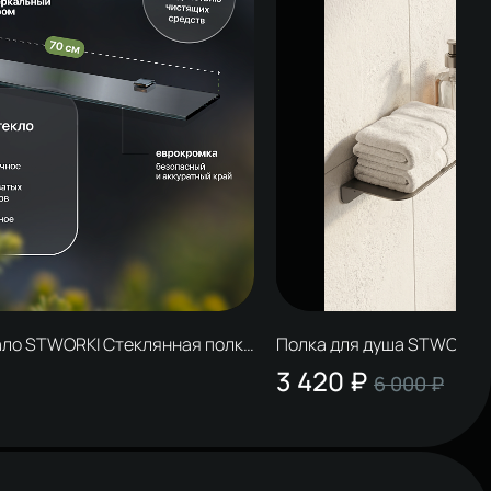
ало STWORKI Стеклянная полка
Полка для душа STWORKI
ржатели хром
45 см, вороненая сталь
3 420 ₽
6 000 ₽