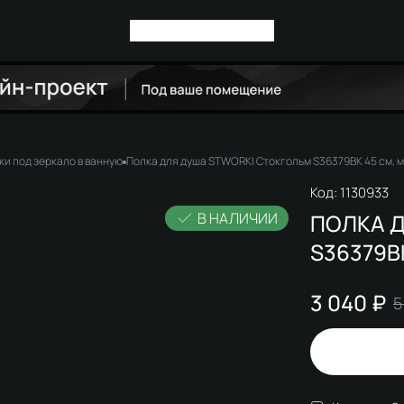
ки под зеркало в ванную
Полка для душа STWORKI Стокгольм S36379BK 45 см, 
Код:
1130933
В НАЛИЧИИ
ПОЛКА 
S36379B
3 040 ₽
5