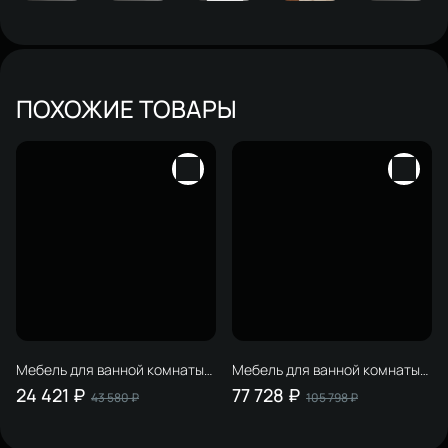
ПОХОЖИЕ ТОВАРЫ
Мебель для ванной комнаты
Мебель для ванной комнаты
STWORKI Карлстад 75 дуб
STWORKI Берген 100 белая с
24 421 ₽
77 728 ₽
43 580 ₽
105 798 ₽
рустикальный, в стиле лофт,
темной столешницей,
под дерево, российская
раковина Moduo 55 Leaf
(гарнитур, комплект)