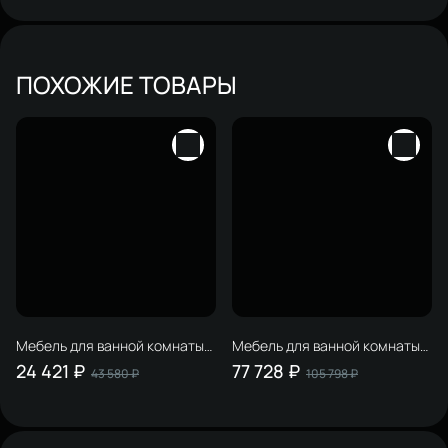
ПОХОЖИЕ ТОВАРЫ
Мебель для ванной комнаты
Мебель для ванной комнаты
STWORKI Карлстад 75 дуб
STWORKI Берген 100 белая с
24 421 ₽
77 728 ₽
43 580 ₽
105 798 ₽
рустикальный, в стиле лофт,
темной столешницей,
под дерево, российская
раковина Moduo 55 Leaf
(гарнитур, комплект)