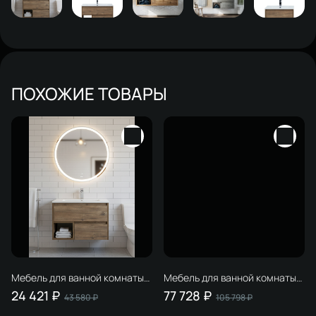
ПОХОЖИЕ ТОВАРЫ
Мебель для ванной комнаты
Мебель для ванной комнаты
STWORKI Карлстад 75 дуб
STWORKI Берген 100 белая с
24 421 ₽
77 728 ₽
43 580 ₽
105 798 ₽
рустикальный, в стиле лофт,
темной столешницей,
под дерево, российская
раковина Moduo 55 Leaf