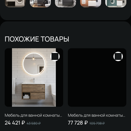
ПОХОЖИЕ ТОВАРЫ
Мебель для ванной комнаты
Мебель для ванной комнаты
STWORKI Карлстад 75 дуб
STWORKI Берген 100 белая с
24 421 ₽
77 728 ₽
43 580 ₽
105 798 ₽
рустикальный, в стиле лофт,
темной столешницей,
под дерево, российская
раковина Moduo 55 Leaf