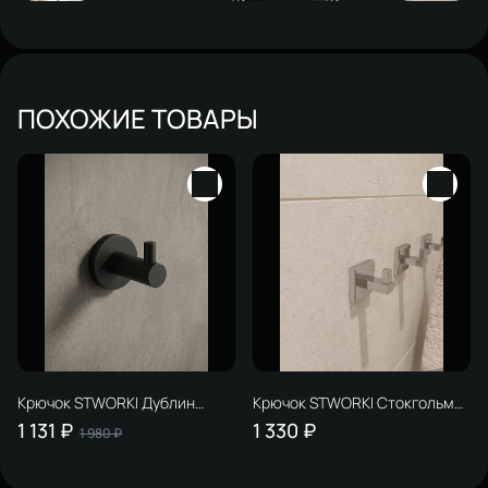
ПОХОЖИЕ ТОВАРЫ
Крючок STWORKI Дублин
Крючок STWORKI Стокгольм
S41300BK матовый черный, на
HASG35500 глянцевый хром,
1 131 ₽
1 330 ₽
1 980 ₽
шурупах
на шурупах