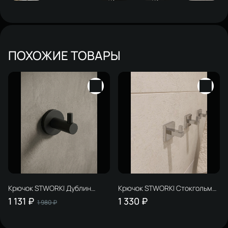
ПОХОЖИЕ ТОВАРЫ
Крючок STWORKI Дублин
Крючок STWORKI Стокгольм
S41300BK матовый черный, на
HASG35500 глянцевый хром,
1 131 ₽
1 330 ₽
1 980 ₽
шурупах
на шурупах