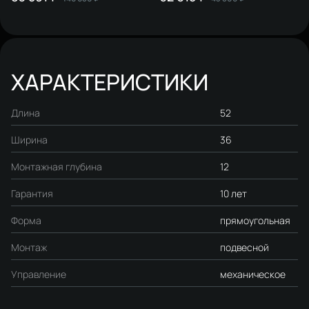
безободковый, с биде, с
SETK3104-2616, белый +
микролифтом
Инсталляция 510162 + Кнопка
230823 цвет матовый хром
ХАРАКТЕРИСТИКИ
Длина
52
Ширина
36
Монтажная глубина
12
Гарантия
10 лет
Форма
прямоугольная
Монтаж
подвесной
Управление
механическое