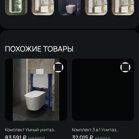
ПОХОЖИЕ ТОВАРЫ
Комплект Умный унитаз
Комплект 3 в 1 Унитаз
STWORKI Левангер S07405WH
подвесной STWORKI Ноттвиль
83 591 ₽
32 015 ₽
146 650 ₽
43 500 ₽