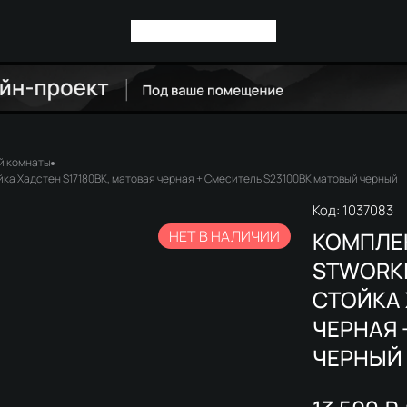
й комнаты
ка Хадстен S17180BK, матовая черная + Смеситель S23100BK матовый черный
Код:
1037083
НЕТ В НАЛИЧИИ
КОМПЛЕ
STWORKI
СТОЙКА 
ЧЕРНАЯ 
ЧЕРНЫЙ