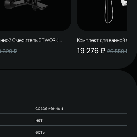
анной Смеситель STWORKI
Комплект для ванной Сме
10BK, черный + Стойка Молде
Лерум S04010CR, хром + 
19 276 ₽
0 620 ₽
26 550 ₽
вая черная + Смеситель
S23180CR, хром + Смесит
вый черный
современный
нет
есть