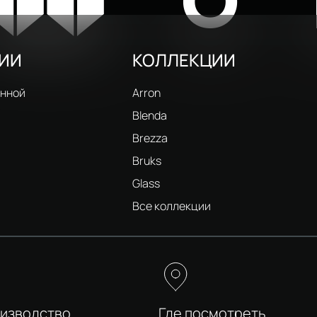
W
O
РИИ
КОЛЛЕКЦИИ
анной
Arron
Blenda
Brezza
Bruks
Glass
и
Все коллекции
оизводство
Где посмотреть