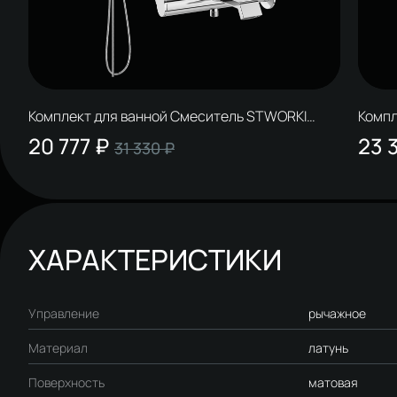
Комплект для ванной Смеситель STWORKI
Компл
Лерум S04020CR, хром + Стойка Вестерос
Гринд
20 777 ₽
23 
31 330 ₽
S26180CR, хром + Смеситель S04100CR, хром
S3018
S2910
ХАРАКТЕРИСТИКИ
Управление
рычажное
Материал
латунь
Поверхность
матовая