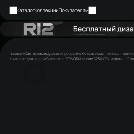
Каталог
Коллекции
Покупателям
Главная
Сантехника
Душевые программы
Готовые комплекты для ванно
Комплект для ванной Смеситель STWORKI Молде S23010BK, черный + Стой