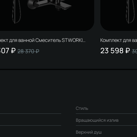
ект для ванной Смеситель STWORKI
Комплект для в
стед S29010BK, черный + Стойка Монтре
Гриндстед S290
307 ₽
23 598 ₽
28 370 ₽
3
0BK, матовая черная + Смеситель
S23180BK, мато
0BK, матовый черный
S29100BK, мато
Стиль
Вращающийся излив
Верхний душ