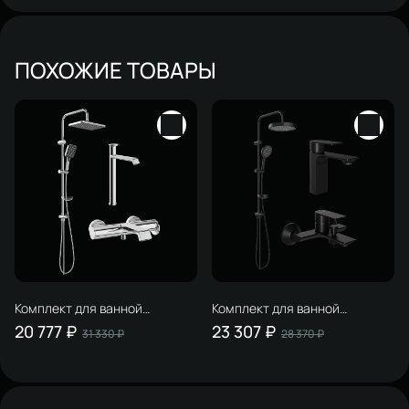
ПОХОЖИЕ ТОВАРЫ
Комплект для ванной
Комплект для ванной
Смеситель STWORKI Лерум
Смеситель STWORKI
20 777 ₽
23 307 ₽
31 330 ₽
28 370 ₽
S04020CR, хром + Стойка
Гриндстед S29010BK, черный
Вестерос S26180CR, хром +
+ Стойка Монтре S30180BK,
Смеситель S04100CR, хром
матовая черная + Смеситель
S29100BK, матовый черный