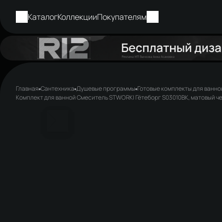
Каталог
Коллекции
Покупателям
Главная
Сантехника
Душевые программы
Готовые комплекты для ванно
Комплект для ванной Смеситель STWORKI Гётеборг S03010BK, матовый че