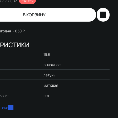
32 270 ₽
-40%
В КОРЗИНУ
егодня
650 ₽
ЕРИСТИКИ
16.6
рычажное
латунь
матовая
излив
нет
стики