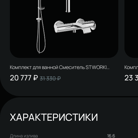
Комплект для ванной Смеситель STWORKI
Компл
Лерум S04020CR, хром + Стойка Вестерос
Гринд
20 777 ₽
23 
31 330 ₽
S26180CR, хром + Смеситель S04100CR, хром
S3018
S2910
ХАРАКТЕРИСТИКИ
Длина излива
16.6