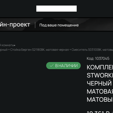
й комнаты
рный + Стойка Берген S21180BK, матовая черная + Смеситель S03100BK, матов
Код:
1037045
В НАЛИЧИИ
КОМПЛЕ
STWORKI
ЧЕРНЫЙ 
МАТОВАЯ
МАТОВЫ