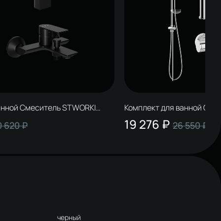
анной Смеситель STWORKI
Комплект для ванной Сме
10BK, черный + Стойка Молде
Лерум S04010CR, хром + 
19 276 ₽
0 620 ₽
26 550 ₽
вая черная + Смеситель
S23180CR, хром + Смесит
вый черный
черный