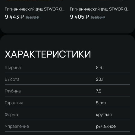
Гигиенический душ STWORKI
Гигиенический душ STWORKI
Хельсинки HFHS52000 со
Вестерос S26150GB со
9 443 ₽
9 405 ₽
16 570 ₽
16 500 ₽
смесителем, С ВНУТРЕННЕЙ
смесителем, С ВНУТРЕННЕЙ
ЧАСТЬЮ, хром
ЧАСТЬЮ, вороненая сталь
ХАРАКТЕРИСТИКИ
Ширина
8.6
Высота
20.1
Глубина
7.5
Гарантия
5 лет
Форма
круглая
Управление
рычажное