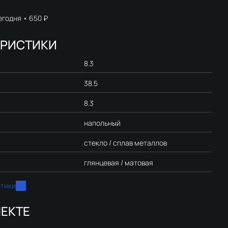
егодня
650 ₽
ЕРИСТИКИ
8.3
38.5
8.3
напольный
стекло / сплав металлов
глянцевая / матовая
стики
ЕКТЕ