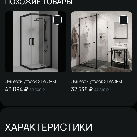
ПОХОЖИЕ ТОВАРЫ
Душевой уголок STWORKI
Душевой уголок STWORKI
Дублин 90x90 см профиль
Орхус 90х90 см, профиль
46 094 ₽
32 538 ₽
50 640 ₽
42 810 ₽
черный матовый, прозрачное
черный матовый, прозрачное
стекло, квадратный
стекло
ХАРАКТЕРИСТИКИ