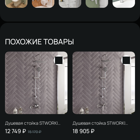
ПОХОЖИЕ ТОВАРЫ
Душевая стойка STWORKI
Душевая стойка STWORKI
Хельсинки HFDB97000 +
Хельсинки HFSG97000 +
12 749 ₽
18 905 ₽
15 170 ₽
Смеситель для ванны с
Смеситель для душа STWORKI
душем STWORKI Хельсинки
Хельсинки HFHS20000 хром