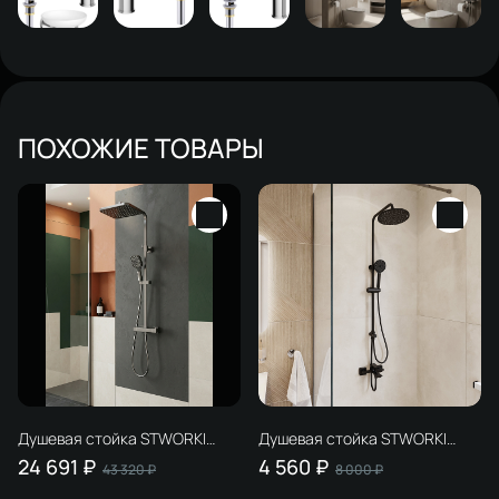
ПОХОЖИЕ ТОВАРЫ
Душевая стойка STWORKI
Душевая стойка STWORKI
Гётеборг S03165GB
Вестфолл WH626-MB черная
24 691 ₽
4 560 ₽
43 320 ₽
8 000 ₽
вороненая сталь
матовая