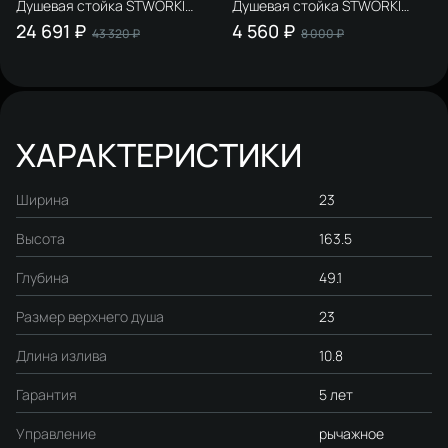
Душевая стойка STWORKI
Душевая стойка STWORKI
Гётеборг S03165GB
Вестфолл WH626-MB черная
24 691 ₽
4 560 ₽
43 320 ₽
8 000 ₽
вороненая сталь
матовая
ХАРАКТЕРИСТИКИ
Ширина
23
Высота
163.5
Глубина
49.1
Размер верхнего душа
23
Длина излива
10.8
Гарантия
5 лет
Управление
рычажное