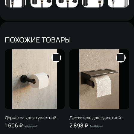
ПОХОЖИЕ ТОВАРЫ
Держатель для туалетной
Держатель для туалетной
бумаги STWORKI Дублин
бумаги STWORKI Готланд
1 606 ₽
2 898 ₽
2 820 ₽
5 080 ₽
S41340BK настенный,
S13345GB настенный,
матовый черный
вороненая сталь, с полкой