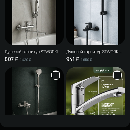
Душевой гарнитур STWORKI
Душевой гарнитур STWORKI
Малвик S49195UCR хром
Малвик S49190BK матовый
807 ₽
941 ₽
1 420 ₽
1 650 ₽
черный