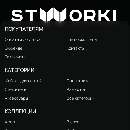
Душевой гарнитур STWORKI
Смеситель для раковины
Малвик S49190S сталь, сатин
STWORKI Малвик HFMA22000
846 ₽
6 403 ₽
W
1 480 ₽
ST
ORKI
ПОКУПАТЕЛЯМ
Оплата и доставка
Где посмотреть
О бренде
Контакты
Реквизиты
КАТЕГОРИИ
Мебель для ванной
Сантехника
Смесители
Раковины
Аксессуары
Все категории
КОЛЛЕКЦИИ
Arron
Blenda