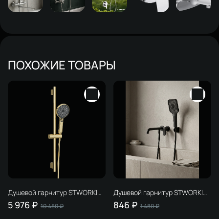
ПОХОЖИЕ ТОВАРЫ
Душевой гарнитур STWORKI
Душевой гарнитур STWORKI
Гётеборг S03190GM матовое
Готланд S13195BK матовый
5 976 ₽
846 ₽
10 480 ₽
1 480 ₽
золото
черный