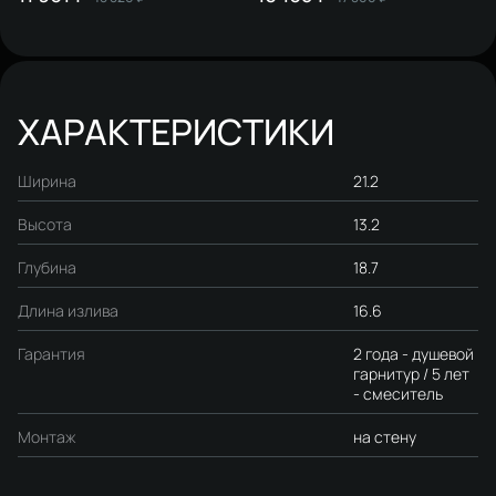
S04100CR хром, латунь,
S04100GB вороненая сталь,
современный, + Душевой
латунь, современный
гарнитур Ольборг S20190CR,
хром
ХАРАКТЕРИСТИКИ
Ширина
21.2
Высота
13.2
Глубина
18.7
Длина излива
16.6
Гарантия
2 года - душевой
гарнитур / 5 лет
- смеситель
Монтаж
на стену