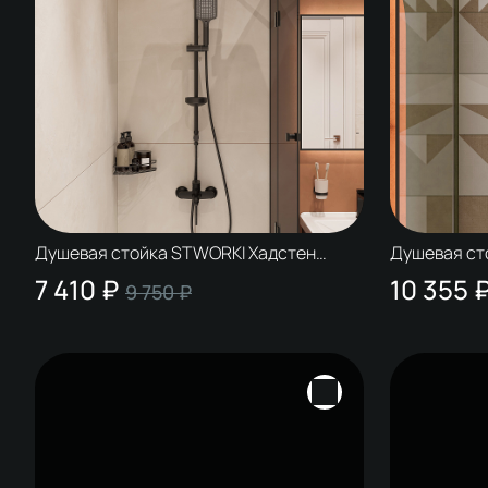
Душевая стойка STWORKI Хадстен
Душевая ст
S17180BK матовая черная
S17180CR х
7 410 ₽
10 355 
9 750 ₽