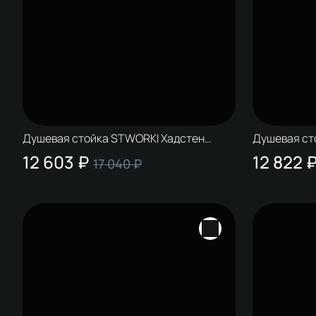
Душевая стойка STWORKI Хадстен
Душевая ст
S17180BK со смесителем Хедмарк
S17180BK с
12 603 ₽
12 822 
17 040 ₽
S38100BK матовая чёрная
S37100BK м