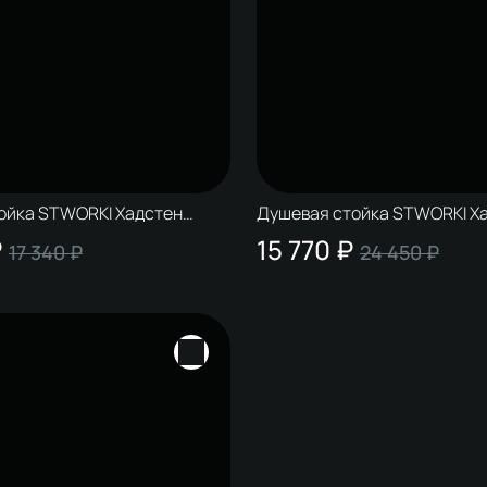
ойка STWORKI Хадстен
Душевая стойка STWORKI Х
о смесителем Нюборг
S17180BK со смесителем Ле
₽
15 770 ₽
17 340 ₽
24 450 ₽
атовая чёрная
S09100BC матовая черная, 