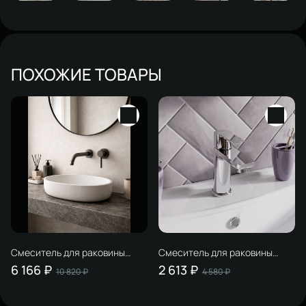
ПОХОЖИЕ ТОВАРЫ
Смеситель для раковины
Смеситель для раковины
STWORKI Эстерсунд
STWORKI Хельсинки
6 166 ₽
2 613 ₽
10 820 ₽
4 580 ₽
S31040GB С ВНУТРЕННЕЙ
HFHS02100 хром
ЧАСТЬЮ, вороненая сталь